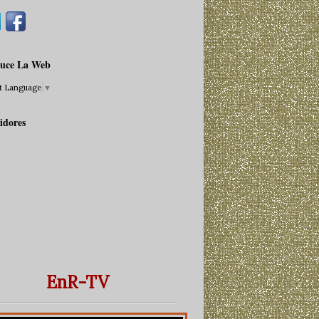
uce La Web
ct Language
▼
idores
EnR-TV