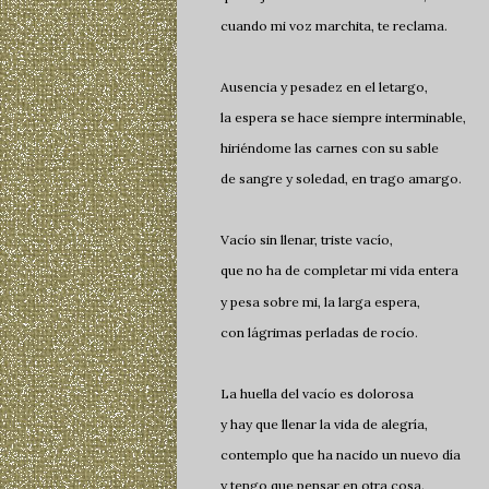
cuando mi voz marchita, te reclama.
Ausencia y pesadez en el letargo,
la espera se hace siempre interminable,
hiriéndome las carnes con su sable
de sangre y soledad, en trago amargo.
Vacío sin llenar, triste vacío,
que no ha de completar mi vida entera
y pesa sobre mi, la larga espera,
con lágrimas perladas de rocío.
La huella del vacío es dolorosa
y hay que llenar la vida de alegría,
contemplo que ha nacido un nuevo día
y tengo que pensar en otra cosa.