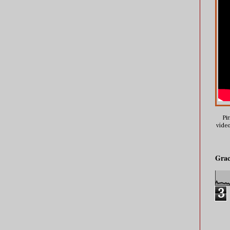
Pin
vídeo
Grac
3