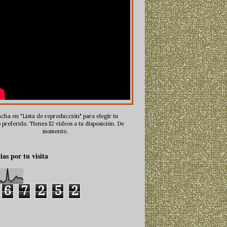
cha en "Lista de reproducción" para elegir tu
 preferido. Tienes 52 vídeos a tu disposición. De
momento.
ias por tu visita
6
7
2
5
2