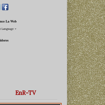
uce La Web
ct Language
▼
idores
EnR-TV