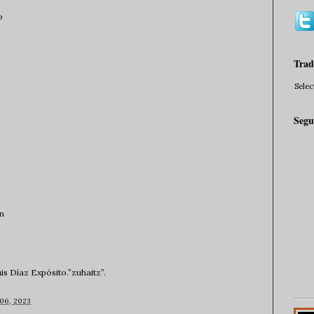
o
Trad
Sele
Segu
an
s Díaz Expósito.”zuhaitz”.
 06, 2023