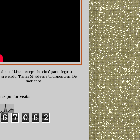
cha en "Lista de reproducción" para elegir tu
 preferido. Tienes 52 vídeos a tu disposición. De
momento.
ias por tu visita
6
7
0
6
2