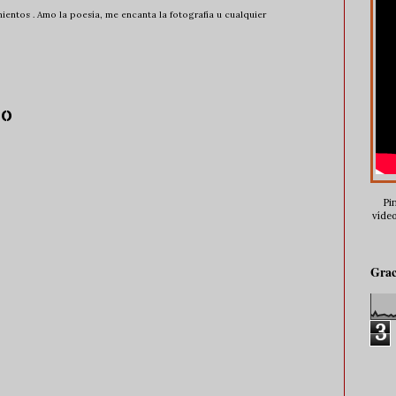
entos . Amo la poesía, me encanta la fotografía u cualquier
io
Pin
vídeo
Grac
3