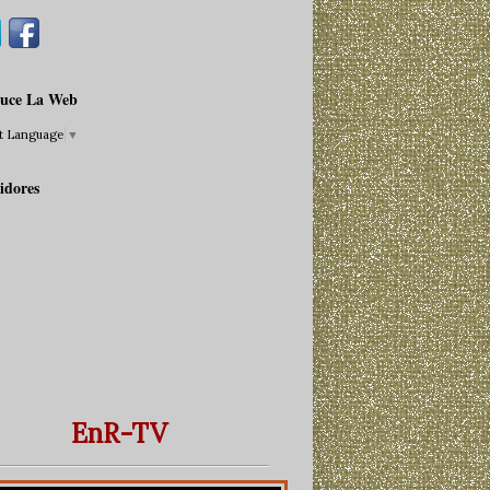
uce La Web
ct Language
▼
idores
EnR-TV