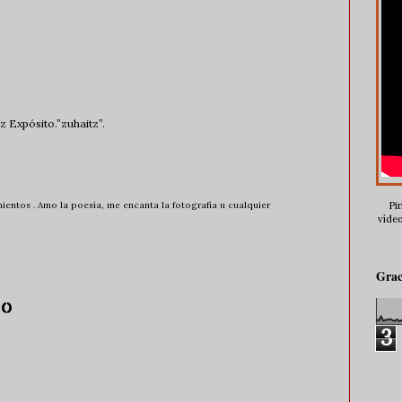
z Expósito.”zuhaitz”.
entos . Amo la poesía, me encanta la fotografía u cualquier
Pin
vídeo
Grac
io
3