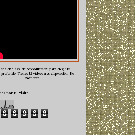
cha en "Lista de reproducción" para elegir tu
 preferido. Tienes 52 vídeos a tu disposición. De
momento.
ias por tu visita
6
6
9
6
8