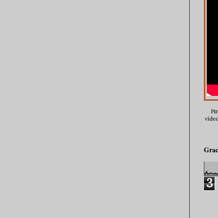
Pin
vídeo
Grac
3