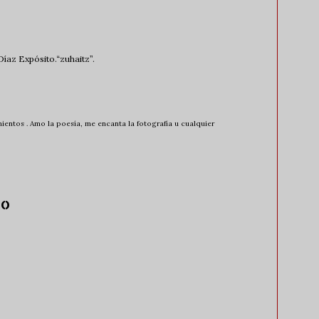
íaz Expósito.“zuhaitz”.
entos . Amo la poesía, me encanta la fotografía u cualquier
io