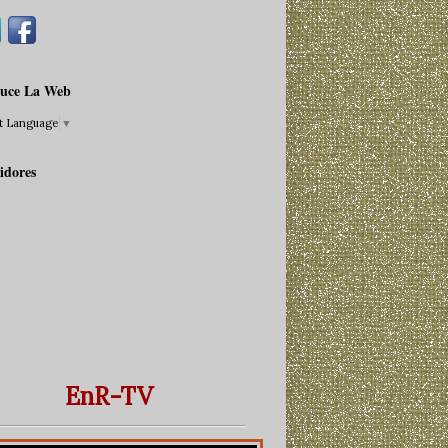
uce La Web
ct Language
▼
idores
EnR-TV