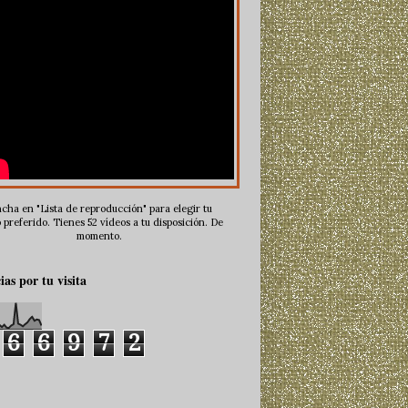
cha en "Lista de reproducción" para elegir tu
 preferido. Tienes 52 vídeos a tu disposición. De
momento.
ias por tu visita
6
6
9
7
2