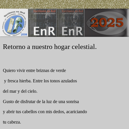
Retorno a nuestro hogar celestial.
Quiero vivir entre briznas de verde
y fresca hierba. Entre los tonos azulados
del mar y del cielo.
Gusto de disfrutar de la luz de una sonrisa
y abrir tus cabellos con mis dedos, acariciando
tu cabeza.