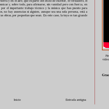
 tierra y en el aire, que es parte del oficio de escritor, el verdadero, el
unicar y, sobre todo, para afirmarse, sin vanidad pero con fuerza, en
, por el importante trabajo técnico y la música que has puesto para
os, no hay ausencias si alguien, aunque sea una sola persona, está a
ras obras, por pequeñas que sean. En este caso, la tuya es tan grande
Pin
vídeo
Grac
Inicio
Entrada antigua