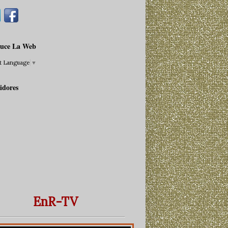
uce La Web
ct Language
▼
idores
EnR-TV