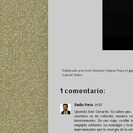
Publicado por
José Gerardo Vargas Vega
el
mi
Labels:
Vídeo
1 comentario:
Emilio Porta
19:52
Querido José Gerardo. Ya sabes que, 
escritura es mi vehículo, nuestro 
interiormente. En ese viaje, recibir
empujón adelante. La nostalgia y la
impresionante que la energía de la sen