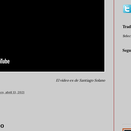
Trad
Sele
Segu
El vídeo es de Santiago Solano
es, abril 13, 2021
io