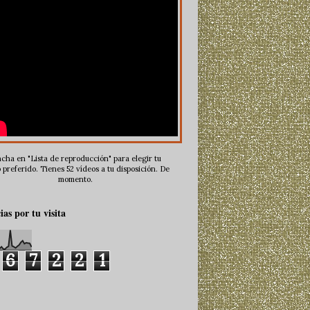
cha en "Lista de reproducción" para elegir tu
 preferido. Tienes 52 vídeos a tu disposición. De
momento.
ias por tu visita
6
7
2
2
1