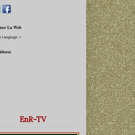
uce La Web
ct Language
▼
idores
EnR-TV